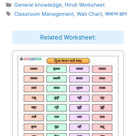
Categories
General knowledge
,
Hindi Worksheet
Tags
Classroom Management
,
Wall Chart
,
सामान्य ज्ञान
Related Worksheet: