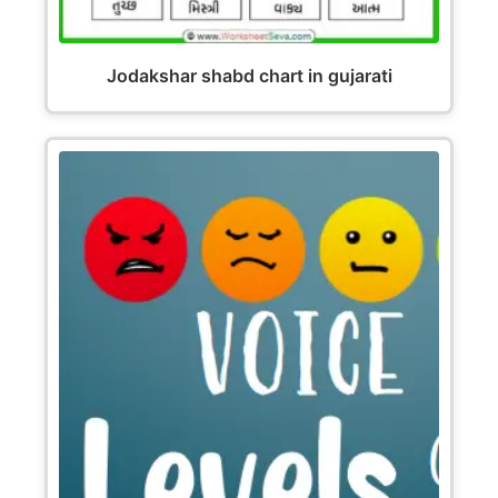
Jodakshar shabd chart in gujarati