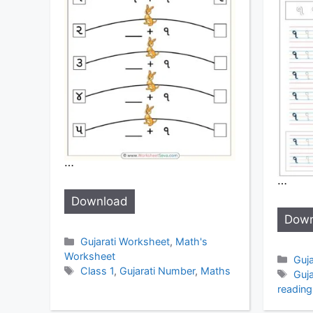
…
…
Download
Down
Categories
Gujarati Worksheet
,
Math's
Worksheet
Cat
Guj
Tags
Class 1
,
Gujarati Number
,
Maths
Tag
Guj
reading