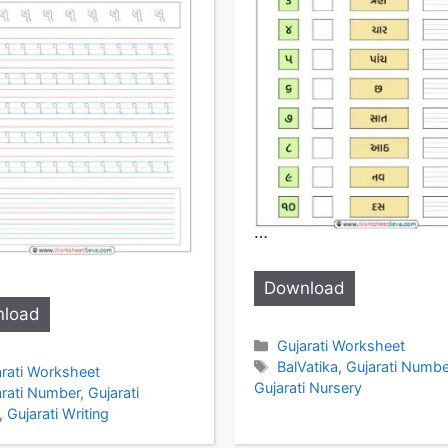
…
Download
load
Categories
Gujarati Worksheet
Tags
BalVatika
,
Gujarati Numbe
egories
arati Worksheet
Gujarati Nursery
s
arati Number
,
Gujarati
,
Gujarati Writing