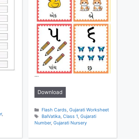
…
Download
Categories
Flash Cards
,
Gujarati Worksheet
r
,
Tags
BalVatika
,
Class 1
,
Gujarati
Number
,
Gujarati Nursery