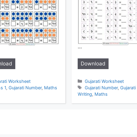
…
load
Download
egories
Categories
arati Worksheet
Gujarati Worksheet
s
Tags
s 1
,
Gujarati Number
,
Maths
Gujarati Number
,
Gujarati
Writing
,
Maths