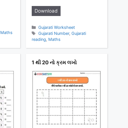
Download
Categories
Gujarati Worksheet
,
Maths
Tags
Gujarati Number
,
Gujarati
reading
,
Maths
1 થી 20 નો ક્રમ લખો