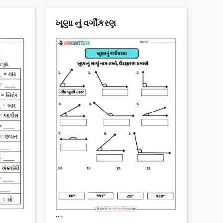
ખૂણા નું વર્ગીકરણ
…