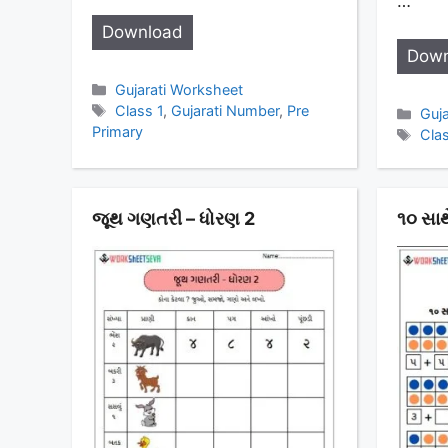
…
Download
Down
Categories
Gujarati Worksheet
Tags
Class 1
,
Gujarati Number
,
Pre
Cat
Guj
Primary
Tag
Cla
જૂથ ગણતરી – ધોરણ 2
૧૦ સાથ