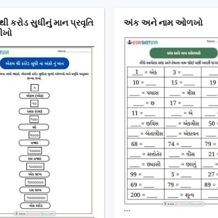
 કરોડ સુધીનું માન પ્રવૃતિ
અંક અને નામ ઓળખો
ીખો
…