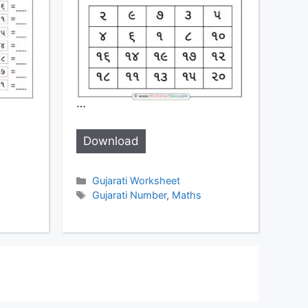
…
Download
Categories
Gujarati Worksheet
Tags
Gujarati Number
,
Maths