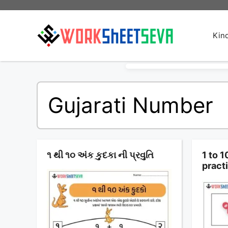
Skip
to
content
Kin
Gujarati Number
૧ થી ૧૦ અંક કુદકા ની પ્રવુતિ
1 to 
pract