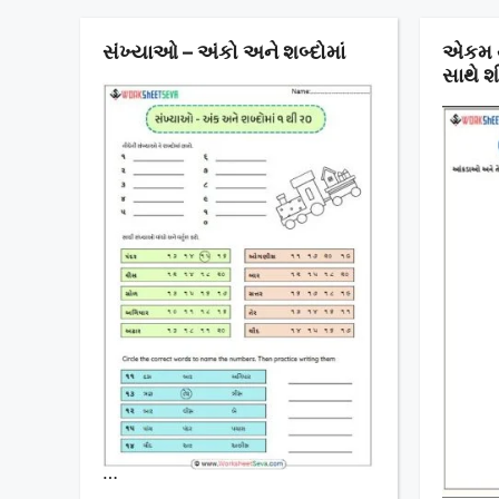
સંખ્યાઓ – અંકો અને શબ્દોમાં
એકમ થી
સાથે શ
…