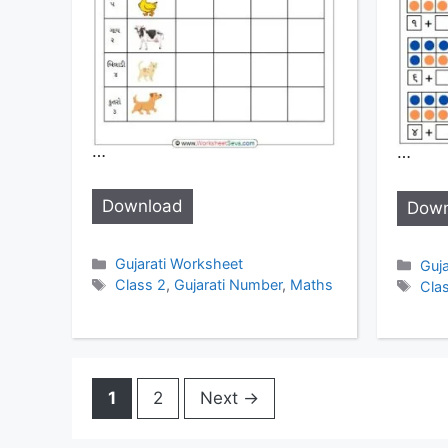
…
…
Download
Down
Categories
Gujarati Worksheet
Cat
Guj
Tags
Class 2
,
Gujarati Number
,
Maths
Tag
Clas
Page
Page
1
2
Next
→