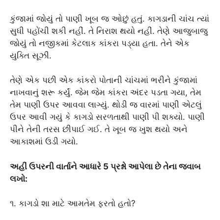
કુંજામાં જોયું તો પાણી ખૂબ જ ઓછું હતું. કાગડાની ચાંચ ત્યાં
સુધી પહોંચી શકી નહીં. તે નિરાશ થયો નહીં. તેણે આજુબાજુ
જોયું તો નજીકમાં કેટલાક કાંકરા પડ્યા હતા. તેને એક
યુક્તિ સૂઝી.
તેણે એક પછી એક કાંકરો પોતાની ચાંચમાં ભરીને કુંજામાં
નાખવાનું શરૂ કર્યું. જેમ જેમ કાંકરા અંદર પડતા ગયા, તેમ
તેમ પાણી ઉપર આવવા લાગ્યું. થોડી જ વારમાં પાણી એટલું
ઉપર આવી ગયું કે કાગડો સરળતાથી પાણી પી શક્યો. પાણી
પીને તેની તરસ છીપાઈ ગઈ. તે ખૂબ જ ખુશ થયો અને
આકાશમાં ઉડી ગયો.
અહીં ઉપરની વાર્તાને આધારે 5 પ્રશ્નો આપેલા છે તેના જવાબ
લખો:
૧. કાગડો શા માટે આમતેમ ફરતો હતો?