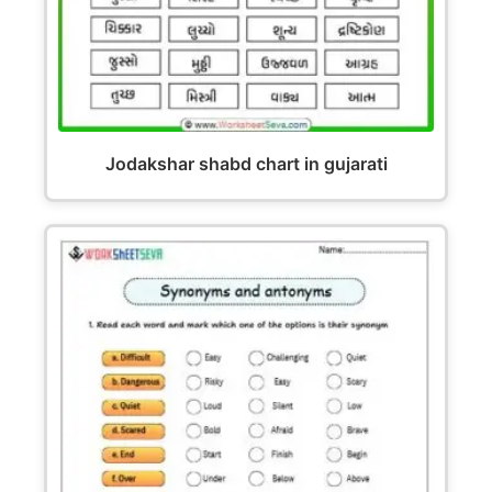
Jodakshar shabd chart in gujarati