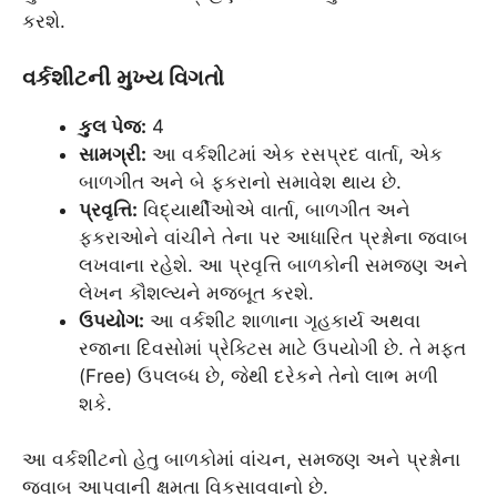
કરશે.
વર્કશીટની મુખ્ય વિગતો
કુલ પેજ:
4
સામગ્રી:
આ વર્કશીટમાં એક રસપ્રદ વાર્તા, એક
બાળગીત અને બે ફકરાનો સમાવેશ થાય છે.
પ્રવૃત્તિ:
વિદ્યાર્થીઓએ વાર્તા, બાળગીત અને
ફકરાઓને વાંચીને તેના પર આધારિત પ્રશ્નોના જવાબ
લખવાના રહેશે. આ પ્રવૃત્તિ બાળકોની સમજણ અને
લેખન કૌશલ્યને મજબૂત કરશે.
ઉપયોગ:
આ વર્કશીટ શાળાના ગૃહકાર્ય અથવા
રજાના દિવસોમાં પ્રેક્ટિસ માટે ઉપયોગી છે. તે મફત
(Free) ઉપલબ્ધ છે, જેથી દરેકને તેનો લાભ મળી
શકે.
આ વર્કશીટનો હેતુ બાળકોમાં વાંચન, સમજણ અને પ્રશ્નોના
જવાબ આપવાની ક્ષમતા વિકસાવવાનો છે.