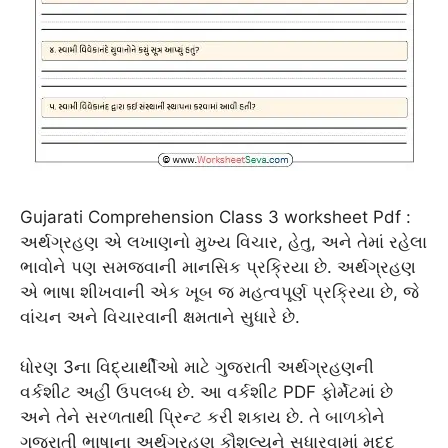
Gujarati Comprehension Class 3 worksheet Pdf :
અર્થગ્રહણ એ લખાણનો મુખ્ય વિચાર, હેતુ, અને તેમાં રહેલા
ભાવોને પણ સમજવાની માનસિક પ્રક્રિયા છે. અર્થગ્રહણ
એ ભાષા શીખવાની એક ખૂબ જ મહત્વપૂર્ણ પ્રક્રિયા છે, જે
વાંચન અને વિચારવાની ક્ષમતાને સુધારે છે.
ધોરણ 3ના વિદ્યાર્થીઓ માટે ગુજરાતી અર્થગ્રહણની
વર્કશીટ અહીં ઉપલબ્ધ છે. આ વર્કશીટ PDF ફોર્મેટમાં છે
અને તેને સરળતાથી પ્રિન્ટ કરી શકાય છે. તે બાળકોને
ગુજરાતી ભાષાના અર્થગ્રહણ કૌશલ્યને સુધારવામાં મદદ