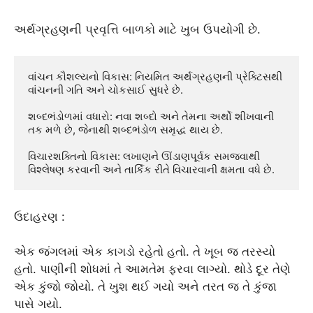
અર્થગ્રહણની પ્રવૃત્તિ બાળકો માટે ખુબ ઉપયોગી છે.
વાંચન કૌશલ્યનો વિકાસ: નિયમિત અર્થગ્રહણની પ્રેક્ટિસથી 
વાંચનની ગતિ અને ચોકસાઈ સુધરે છે.

શબ્દભંડોળમાં વધારો: નવા શબ્દો અને તેમના અર્થો શીખવાની 
તક મળે છે, જેનાથી શબ્દભંડોળ સમૃદ્ધ થાય છે.

વિચારશક્તિનો વિકાસ: લખાણને ઊંડાણપૂર્વક સમજવાથી 
વિશ્લેષણ કરવાની અને તાર્કિક રીતે વિચારવાની ક્ષમતા વધે છે.
ઉદાહરણ :
એક જંગલમાં એક કાગડો રહેતો હતો. તે ખૂબ જ તરસ્યો
હતો. પાણીની શોધમાં તે આમતેમ ફરવા લાગ્યો. થોડે દૂર તેણે
એક કુંજો જોયો. તે ખુશ થઈ ગયો અને તરત જ તે કુંજા
પાસે ગયો.