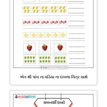
એક થી પાંચ ના ઘડિયા ના દાખલા ચિત્ર સાથે