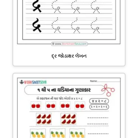
દ્ર જોડાક્ષર લેખન