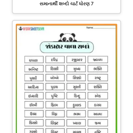
સમાનાર્થી શબ્દો ચાર્ટ ધોરણ 7