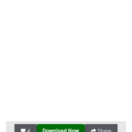
Download Now
4
Share