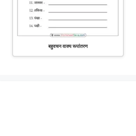
बहुवचन वाक्य रूपांतरण