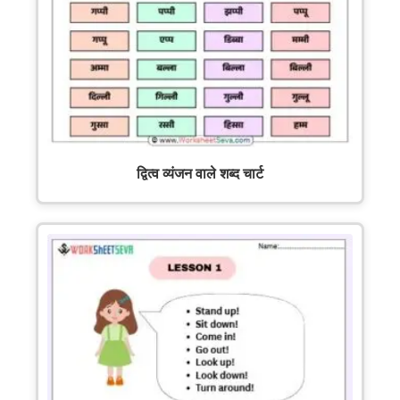
द्वित्व व्यंजन वाले शब्द चार्ट