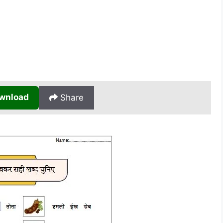
wnload
Share