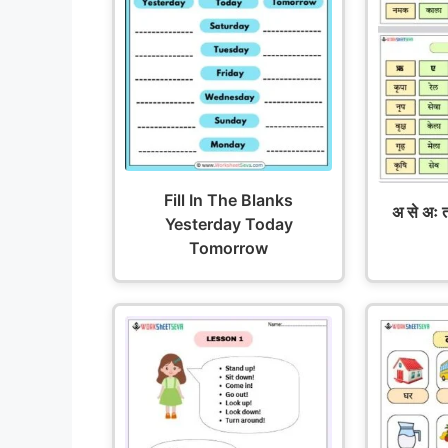
Fill In The Blanks
अ से अः त
Yesterday Today
Tomorrow