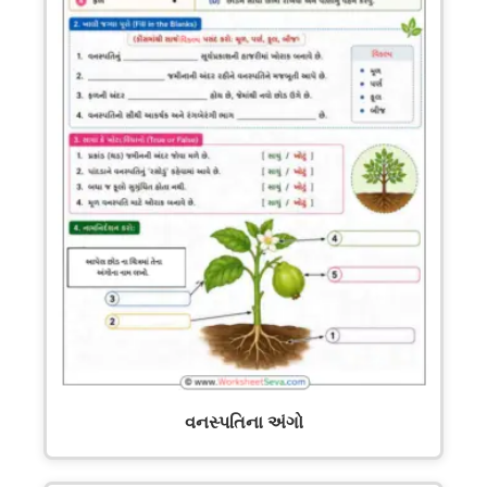
વનસ્પતિના અંગો