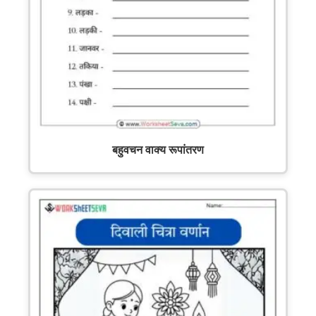
बहुवचन वाक्य रूपांतरण